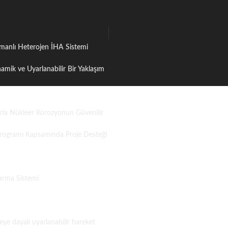
tmanlı Heterojen İHA Sistemi
namik ve Uyarlanabilir Bir Yaklaşım
larla Nükleer Korozyonun Güvenilir
Programı Kapsamında Proje Desteği
arma Sistemi
ye dayalı uyarlanabilir hareket