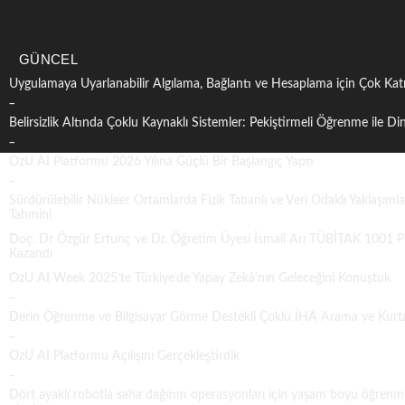
GÜNCEL
Uygulamaya Uyarlanabilir Algılama, Bağlantı ve Hesaplama için Çok Ka
Belirsizlik Altında Çoklu Kaynaklı Sistemler: Pekiştirmeli Öğrenme ile Di
OzU AI Platformu 2026 Yılına Güçlü Bir Başlangıç Yaptı
Sürdürülebilir Nükleer Ortamlarda Fizik Tabanlı ve Veri Odaklı Yaklaşım
Tahmini
Doç. Dr Özgür Ertunç ve Dr. Öğretim Üyesi İsmail Arı TÜBİTAK 1001 
Kazandı
OzU AI Week 2025’te Türkiye’de Yapay Zekâ’nın Geleceğini Konuştuk
Derin Öğrenme ve Bilgisayar Görme Destekli Çoklu İHA Arama ve Kurt
OzU AI Platformu Açılışını Gerçekleştirdik
Dört ayaklı robotla saha dağıtım operasyonları için yaşam boyu öğrenme