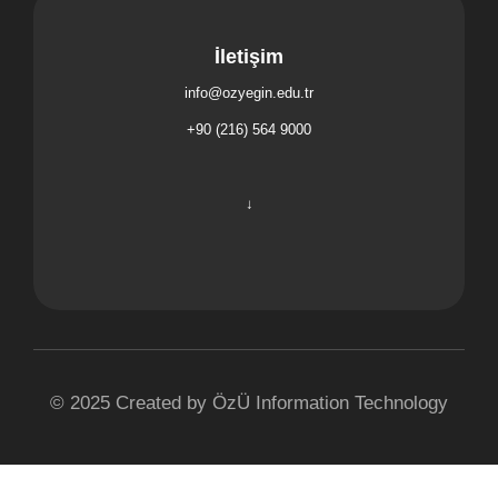
İletişim
info@ozyegin.edu.tr
solutioncenter@ozyegin.edu.tr
+90 (216) 564 9000
↓
© 2025 Created by ÖzÜ Information Technology
Özyeğin Üniversitesi
Çekmeköy Kampüsü
Nişantepe Mah. Orman Sk.
34794 Çekmeköy - İstanbul