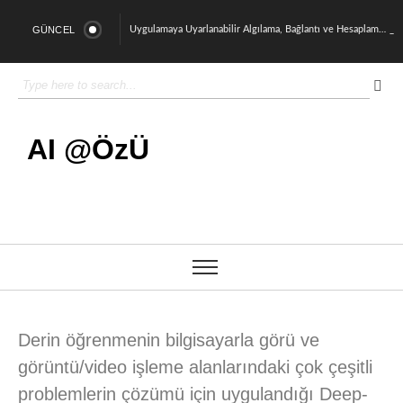
GÜNCEL
Uygulamaya Uyarlanabilir Algılama, Bağlantı ve Hesaplama için Çok Katmanlı Heterojen İHA Sistemi
Belirsizlik Altında Çoklu Kaynaklı Sistemler: Pekiştirmeli Öğrenme ile Dinamik ve Uyarlanabilir Bir Yaklaşım
OzU AI Platformu 2026 Yılına Güçlü Bir Başlangıç Yaptı
Sürdürülebilir Nükleer Ortamlarda Fizik Tabanlı ve Veri Odaklı Yaklaşımlarla Nükleer Korozyonun Güvenilir Tahmini
AI @ÖzÜ
Doç. Dr Özgür Ertunç ve Dr. Öğretim Üyesi İsmail Arı TÜBİTAK 1001 Programı Kapsamında Proje Desteği Kazandı
OzU AI Week 2025’te Türkiye’de Yapay Zekâ’nın Geleceğini Konuştuk
Derin Öğrenme ve Bilgisayar Görme Destekli Çoklu İHA Arama ve Kurtarma Sistemi
OzU AI Platformu Açılışını Gerçekleştirdik
Dört ayaklı robotla saha dağıtım operasyonları için yaşam boyu öğrenmeye dayalı uyarlanabilir hareket planlaması
Cerrahi Robotlarda Pekiştirmeli Öğrenme ile Otonom Dikiş Atma
Derin öğrenmenin bilgisayarla görü ve
görüntü/video işleme alanlarındaki çok çeşitli
problemlerin çözümü için uygulandığı Deep-