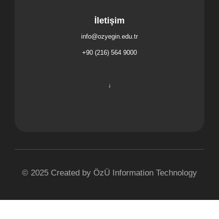
İletişim
info@ozyegin.edu.tr
solutioncenter@ozyegin.edu.tr
+90 (216) 564 9000
↓
© 2025 Created by ÖzÜ Information Technology
Özyeğin Üniversitesi
Çekmeköy Kampüsü
Nişantepe Mah. Orman Sk.
34794 Çekmeköy - İstanbul