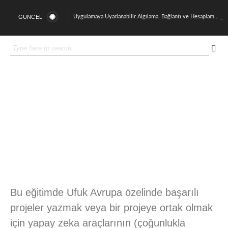
GÜNCEL
Uygulamaya Uyarlanabilir Algılama, Bağlantı ve Hesaplama için Çok Katmanlı Heterojen İHA Sistemi
Belirsizlik Altında Çoklu Kaynaklı Sistemler: Pekiştirmeli Öğrenme ile Dinamik ve Uyarlanabilir Bir Yaklaşım
OzU AI Platformu 2026 Yılına Güçlü Bir Başlangıç Yaptı
Sürdürülebilir Nükleer Ortamlarda Fizik Tabanlı ve Veri Odaklı Yaklaşımlarla Nükleer Korozyonun Güvenilir Tahmini
Doç. Dr Özgür Ertunç ve Dr. Öğretim Üyesi İsmail Arı TÜBİTAK 1001 Programı Kapsamında Proje Desteği Kazandı
OzU AI Week 2025’te Türkiye’de Yapay Zekâ’nın Geleceğini Konuştuk
Derin Öğrenme ve Bilgisayar Görme Destekli Çoklu İHA Arama ve Kurtarma Sistemi
OzU AI Platformu Açılışını Gerçekleştirdik
Dört ayaklı robotla saha dağıtım operasyonları için yaşam boyu öğrenmeye dayalı uyarlanabilir hareket planlaması
Cerrahi Robotlarda Pekiştirmeli Öğrenme ile Otonom Dikiş Atma
Bu eğitimde Ufuk Avrupa özelinde başarılı
projeler yazmak veya bir projeye ortak olmak
için yapay zeka araçlarının (çoğunlukla