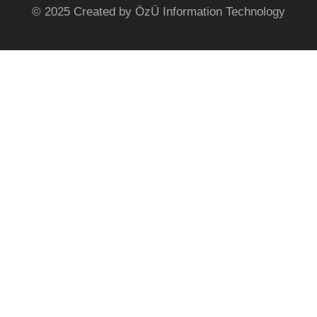
© 2025 Created by ÖzÜ Information Technology
Özyeğin Üniversitesi
Çekmeköy Kampüsü
Nişantepe Mah. Orman Sk.
34794 Çekmeköy - İstanbul