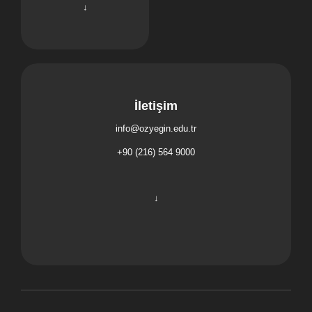
↓
İletişim
info@ozyegin.edu.tr
solutioncenter@ozyegin.edu.tr
+90 (216) 564 9000
↓