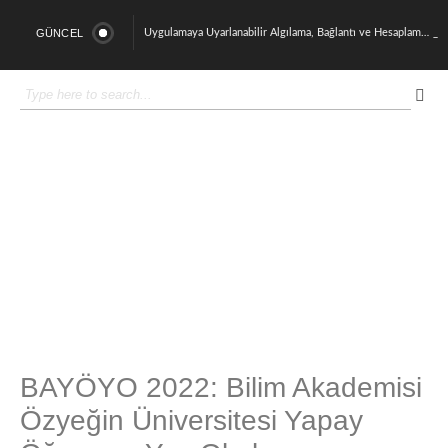
GÜNCEL
Uygulamaya Uyarlanabilir Algılama, Bağlantı ve Hesaplama için Çok Katmanlı Heterojen İHA Sistemi
Belirsizlik Altında Çoklu Kaynaklı Sistemler: Pekiştirmeli Öğrenme ile Dinamik ve Uyarlanabilir Bir Yaklaşım
OzU AI Platformu 2026 Yılına Güçlü Bir Başlangıç Yaptı
Sürdürülebilir Nükleer Ortamlarda Fizik Tabanlı ve Veri Odaklı Yaklaşımlarla Nükleer Korozyonun Güvenilir Tahmini
Doç. Dr Özgür Ertunç ve Dr. Öğretim Üyesi İsmail Arı TÜBİTAK 1001 Programı Kapsamında Proje Desteği Kazandı
OzU AI Week 2025’te Türkiye’de Yapay Zekâ’nın Geleceğini Konuştuk
Derin Öğrenme ve Bilgisayar Görme Destekli Çoklu İHA Arama ve Kurtarma Sistemi
OzU AI Platformu Açılışını Gerçekleştirdik
Dört ayaklı robotla saha dağıtım operasyonları için yaşam boyu öğrenmeye dayalı uyarlanabilir hareket planlaması
Cerrahi Robotlarda Pekiştirmeli Öğrenme ile Otonom Dikiş Atma
BAYÖYO 2022: Bilim Akademisi
Özyeğin Üniversitesi Yapay